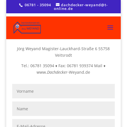
06781 - 35094
dachdecker-weyand@t-
online.de
Jörg Weyand
Magister-Lauckhard-Straße 6 55758
Veitsrodt
Tel.: 06781 35094 ♦ Fax: 06781 939374 Mail ♦
www.
Dachdecker
-Weyand.de